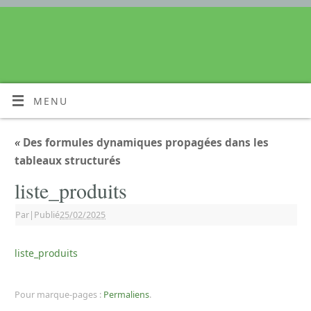
MENU
«
Des formules dynamiques propagées dans les
tableaux structurés
liste_produits
Par
|
Publié
25/02/2025
liste_produits
Pour marque-pages :
Permaliens
.