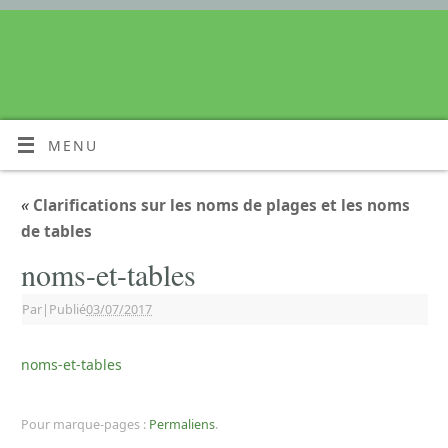
MENU
«
Clarifications sur les noms de plages et les noms
de tables
noms-et-tables
Par
|
Publié
03/07/2017
noms-et-tables
Pour marque-pages :
Permaliens
.