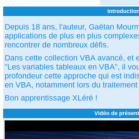
Introductio
Depuis 18 ans, l'auteur, Gaëtan Mour
applications de plus en plus complexes
rencontrer de nombreux défis.
Dans cette collection VBA avancé, et e
"Les variables tableaux en VBA", il v
profondeur cette approche qui est ind
en VBA, notamment lors du traitement
Bon apprentissage XLéré !
Vidéo de présent