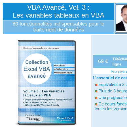
VBA Avancé, Vol. 3 :
Les variables tableaux en VBA
50 fonctionnalités indispensables pour le
traitement de données
Télécha
69 €
ligne.
Pour payer 
L'essentiel de cet
Equivalent à 2 
Plus de 3 heure
Une progressio
Ce cours foncti
toutes les versi