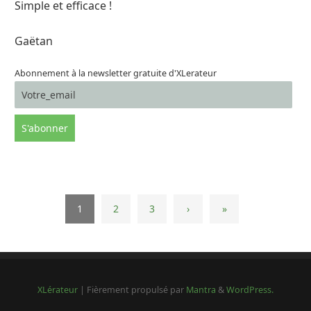
Simple et efficace !
Gaëtan
Abonnement à la newsletter gratuite d'XLerateur
1
2
3
›
»
XLérateur
| Fièrement propulsé par
Mantra
&
WordPress.