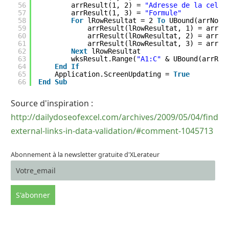
56
arrResult(1, 2) = 
"Adresse de la cellu
57
arrResult(1, 3) = 
"Formule"
58
For
lRowResultat = 2 
To
UBound(arrNomF
59
arrResult(lRowResultat, 1) = arrNo
60
arrResult(lRowResultat, 2) = arrAd
61
arrResult(lRowResultat, 3) = arrFo
62
Next
lRowResultat
63
wksResult.Range(
"A1:C"
& UBound(arrRes
64
End
If
65
Application.ScreenUpdating = 
True
66
End
Sub
Source d'inspiration :
http://dailydoseofexcel.com/archives/2009/05/04/findin
external-links-in-data-validation/#comment-1045713
Abonnement à la newsletter gratuite d'XLerateur