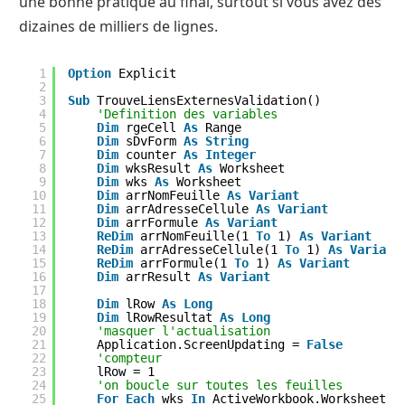
une bonne pratique au final, surtout si vous avez des
dizaines de milliers de lignes.
1
Option
Explicit
2
3
Sub
TrouveLiensExternesValidation()
4
'Definition des variables
5
Dim
rgeCell 
As
Range
6
Dim
sDvForm 
As
String
7
Dim
counter 
As
Integer
8
Dim
wksResult 
As
Worksheet
9
Dim
wks 
As
Worksheet
10
Dim
arrNomFeuille 
As
Variant
11
Dim
arrAdresseCellule 
As
Variant
12
Dim
arrFormule 
As
Variant
13
ReDim
arrNomFeuille(1 
To
1) 
As
Variant
14
ReDim
arrAdresseCellule(1 
To
1) 
As
Variant
15
ReDim
arrFormule(1 
To
1) 
As
Variant
16
Dim
arrResult 
As
Variant
17
18
Dim
lRow 
As
Long
19
Dim
lRowResultat 
As
Long
20
'masquer l'actualisation
21
Application.ScreenUpdating = 
False
22
'compteur
23
lRow = 1
24
'on boucle sur toutes les feuilles
25
For
Each
wks 
In
ActiveWorkbook.Worksheets