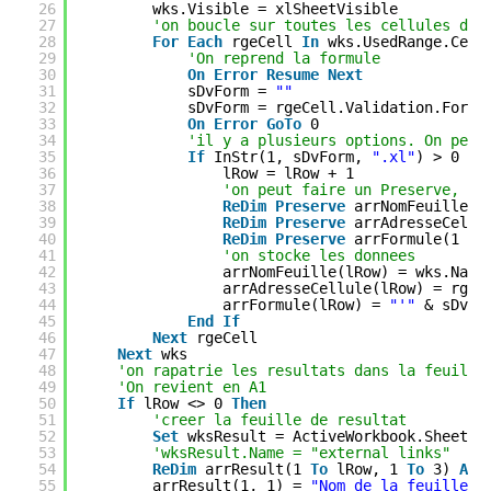
26
wks.Visible = xlSheetVisible
27
'on boucle sur toutes les cellules de 
28
For
Each
rgeCell 
In
wks.UsedRange.Cell
29
'On reprend la formule
30
On
Error
Resume
Next
31
sDvForm = 
""
32
sDvForm = rgeCell.Validation.Formu
33
On
Error
GoTo
0
34
'il y a plusieurs options. On peut
35
If
InStr(1, sDvForm, 
".xl"
) > 0 
Th
36
lRow = lRow + 1
37
'on peut faire un Preserve, ca
38
ReDim
Preserve
arrNomFeuille(1
39
ReDim
Preserve
arrAdresseCellu
40
ReDim
Preserve
arrFormule(1 
To
41
'on stocke les donnees
42
arrNomFeuille(lRow) = wks.Name
43
arrAdresseCellule(lRow) = rgeC
44
arrFormule(lRow) = 
"'"
& sDvFo
45
End
If
46
Next
rgeCell
47
Next
wks
48
'on rapatrie les resultats dans la feuille
49
'On revient en A1
50
If
lRow <> 0 
Then
51
'creer la feuille de resultat
52
Set
wksResult = ActiveWorkbook.Sheets.
53
'wksResult.Name = "external links"
54
ReDim
arrResult(1 
To
lRow, 1 
To
3) 
As
55
arrResult(1, 1) = 
"Nom de la feuille"