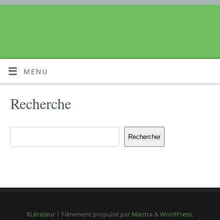
MENU
Recherche
Rechercher
XLérateur
| Fièrement propulsé par
Mantra
&
WordPress.