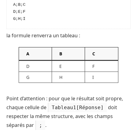
A;B;C
D;E;F
G;H;I
la formule renverra un tableau :
A
B
C
D
E
F
G
H
I
Point d’attention : pour que le résultat soit propre,
chaque cellule de
doit
Tableau1[Réponse]
respecter la même structure, avec les champs
séparés par
.
;