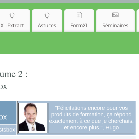
XL-Extract
Astuces
FormXL
Séminaires
ume 2 :
ox