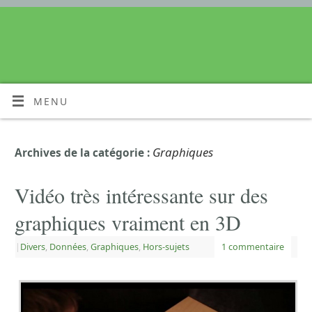
MENU
Graphiques
Archives de la catégorie :
Vidéo très intéressante sur des
graphiques vraiment en 3D
|
Divers
,
Données
,
Graphiques
,
Hors-sujets
1 commentaire