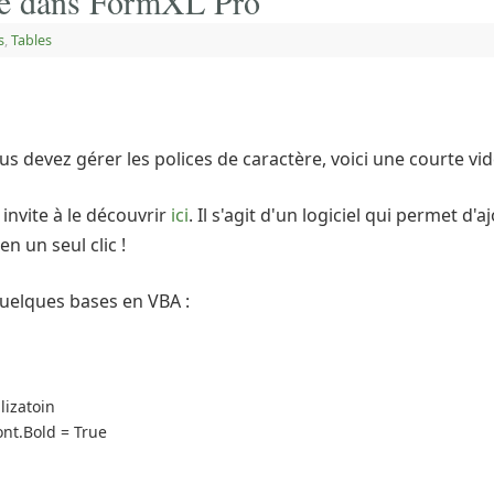
ère dans FormXL Pro
s
,
Tables
us devez gérer les polices de caractère, voici une courte 
invite à le découvrir
ici
. Il s'agit d'un logiciel qui permet d'
n un seul clic !
quelques bases en VBA :
lizatoin
ont.Bold = True