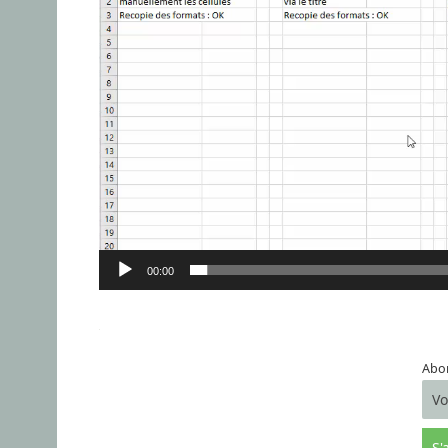
00:00
Abon