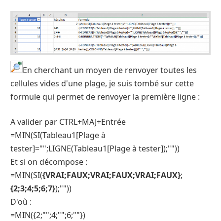
En cherchant un moyen de renvoyer toutes les
cellules vides d'une plage, je suis tombé sur cette
formule qui permet de renvoyer la première ligne :
A valider par CTRL+MAJ+Entrée
=MIN(SI(Tableau1[Plage à
tester]="";LIGNE(Tableau1[Plage à tester]);""))
Et si on décompose :
=MIN(SI(
{VRAI;FAUX;VRAI;FAUX;VRAI;FAUX}
;
{2;3;4;5;6;7}
);""))
D'où :
=MIN({2;"";4;"";6;""})