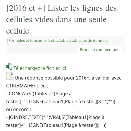
[2016 et +] Lister les lignes des
cellules vides dans une seule
cellule
|
Formules et fonctions
,
Listes/tables/tableaux de données
Écrire un commentaire
Téléchargez le fichier ici
Une réponse possible pour 2016+, à valider avec
CTRL+MAJ+Entrée :
=CONCAT(SI(Tableau1[Plage à
tester]="";LIGNE(Tableau1[Plage à tester])&" ";""))
ou encore :
=JOINDRE.TEXTE("-";VRAI;SI(Tableau1[Plage à
tester]="";LIGNE(Tableau1[Plage à tester]);""))