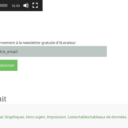
01:03
nement à la newsletter gratuite d'XLerateur
it
al
,
Graphiques
,
Hors-sujets
,
Impression
,
Listes/tables/tableaux de données
,