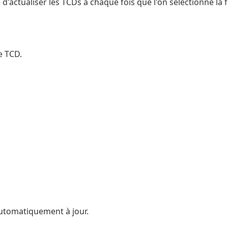
 d'actualiser les TCDs à chaque fois que l'on sélectionne la f
le TCD.
 automatiquement à jour.