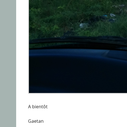
A bientôt
Gaetan