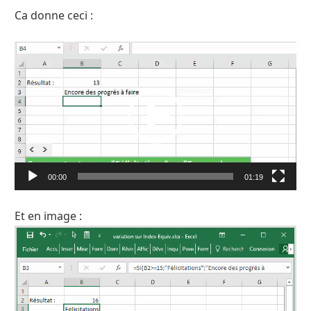
Ca donne ceci :
Lecteur
vidéo
00:00
01:19
Et en image :