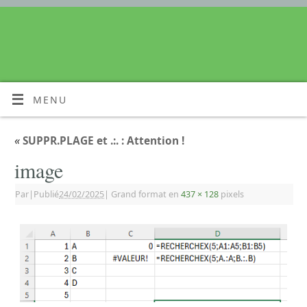
MENU
«
SUPPR.PLAGE et .:. : Attention !
image
Par
|
Publié
24/02/2025
|
Grand format en
437 × 128
pixels