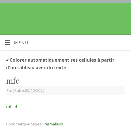
MENU
«
Colorer automatiquement ses cellules à partir
d'un tableau avec du texte
mfc
Par
|
Publié
20/10/2025
mfc-4
Pour marque-pages :
Permaliens
.