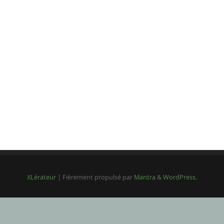
XLérateur
| Fièrement propulsé par
Mantra
&
WordPress.