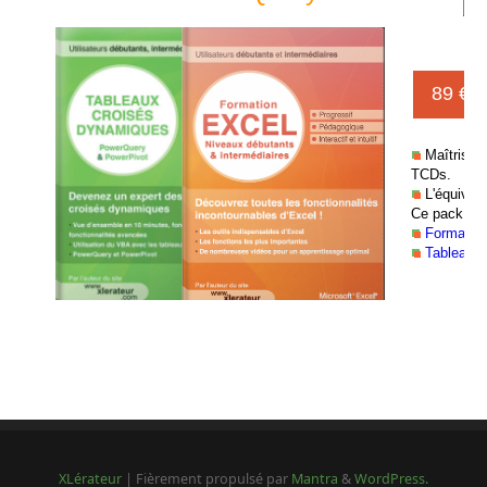
XLérateur
| Fièrement propulsé par
Mantra
&
WordPress.