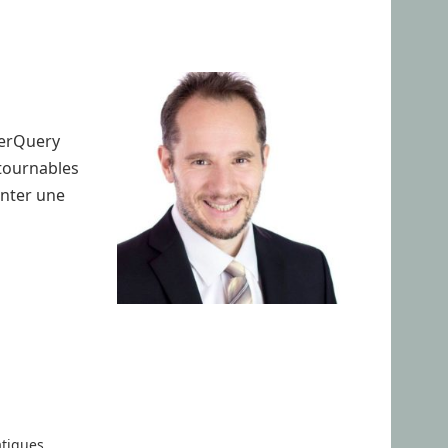
werQuery
ntournables
anter une
tiques.