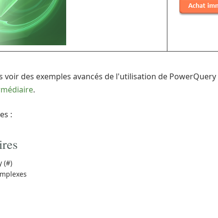
 voir des exemples avancés de l'utilisation de PowerQuery
rmédiaire
.
es :
ires
 (#)
omplexes