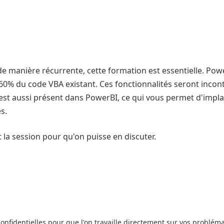
 de manière récurrente, cette formation est essentielle. Po
60% du code VBA existant. Ces fonctionnalités seront inco
 est aussi présent dans PowerBI, ce qui vous permet d'impl
s.
 la session pour qu'on puisse en discuter.
nfidentielles pour que l'on travaille directement sur vos probléma