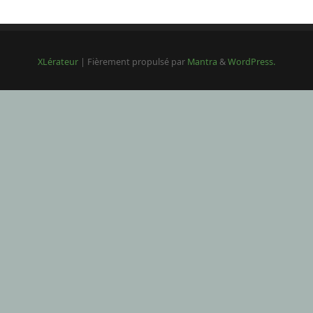
XLérateur
| Fièrement propulsé par
Mantra
&
WordPress.