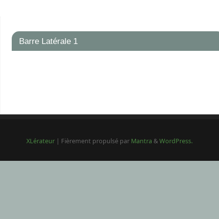
Barre Latérale 1
XLérateur
| Fièrement propulsé par
Mantra
&
WordPress.