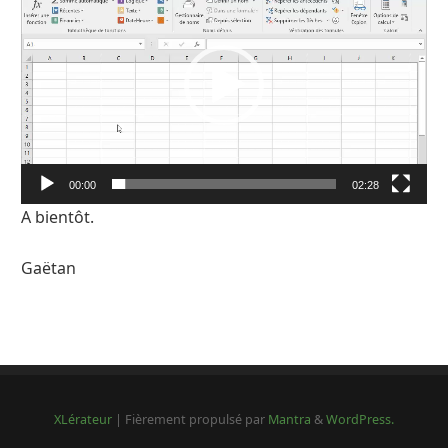
00:00
02:28
A bientôt.
Gaëtan
XLérateur
| Fièrement propulsé par
Mantra
&
WordPress.