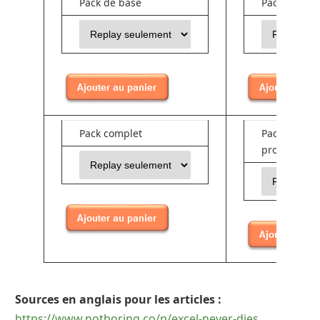
Pack de base
Pack interm
Pack complet
Pack comple
pro (lic. per
Sources en anglais pour les articles :
https://www.notboring.co/p/excel-never-dies