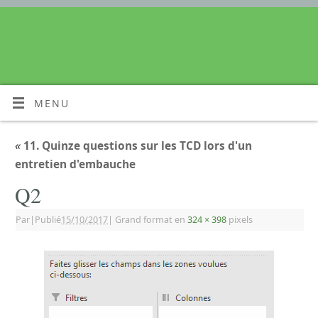
MENU
«
11. Quinze questions sur les TCD lors d'un
entretien d'embauche
Q2
Par
|
Publié
15/10/2017
|
Grand format en
324 × 398
pixels