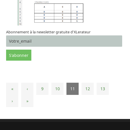
Abonnement à la newsletter gratuite d'XLerateur
«
‹
9
10
11
12
13
›
»