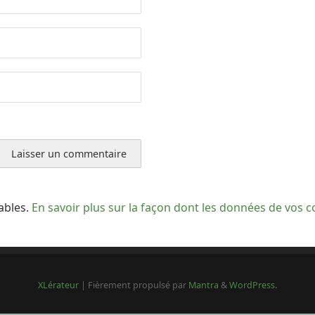
rables.
En savoir plus sur la façon dont les données de vos 
XLérateur
| Fièrement propulsé par
Mantra
&
WordPress.