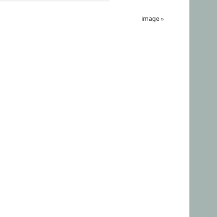
image
»