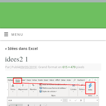
MENU
«
Idées dans Excel
idees2 1
Par
|
Publié
09/05/2019
|
Grand format en
615 × 479
pixels