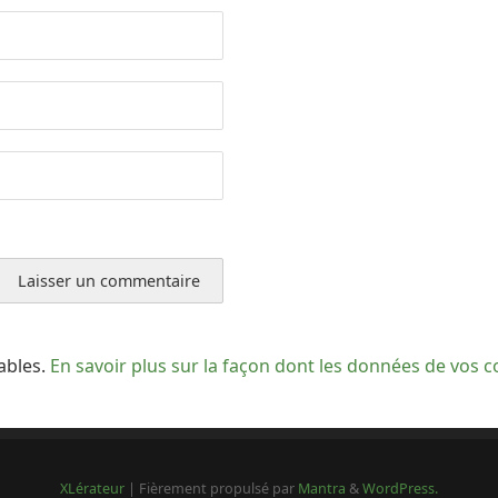
rables.
En savoir plus sur la façon dont les données de vos 
XLérateur
| Fièrement propulsé par
Mantra
&
WordPress.