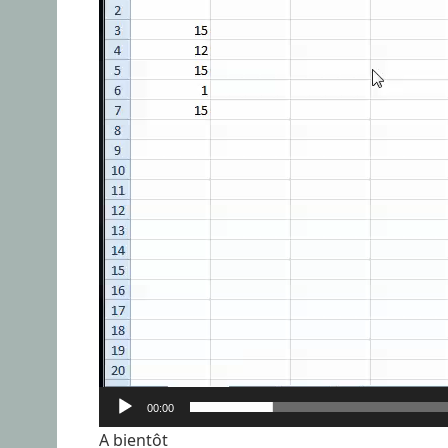
00:00
A bientôt