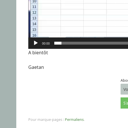
00:00
A bientôt
Gaetan
Abon
Pour marque-pages :
Permaliens
.