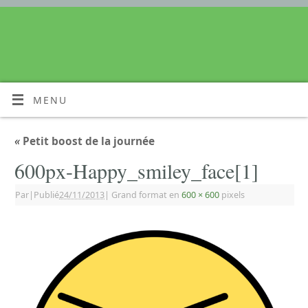
MENU
«
Petit boost de la journée
600px-Happy_smiley_face[1]
Par
|
Publié
24/11/2013
|
Grand format en
600 × 600
pixels