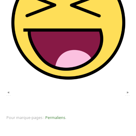
«
»
Pour marque-pages :
Permaliens
.