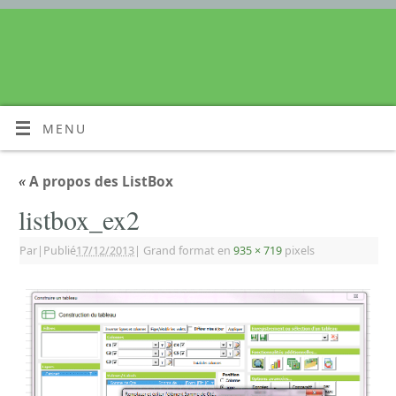
MENU
«
A propos des ListBox
listbox_ex2
Par
|
Publié
17/12/2013
|
Grand format en
935 × 719
pixels