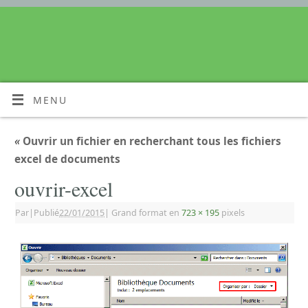
MENU
«
Ouvrir un fichier en recherchant tous les fichiers
excel de documents
ouvrir-excel
Par
|
Publié
22/01/2015
|
Grand format en
723 × 195
pixels