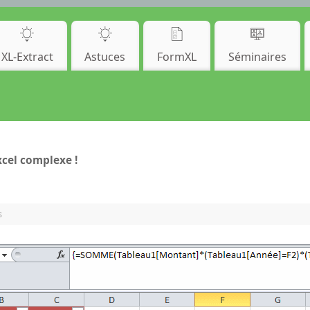
XL-Extract
Astuces
FormXL
Séminaires
xcel complexe !
s