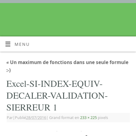
MENU
«
Un maximum de fonctions dans une seule formule
:-)
Excel-SI-INDEX-EQUIV-
DECALER-VALIDATION-
SIERREUR 1
Par
|
Publié
28/07/2016
|
Grand format en
233 × 225
pixels