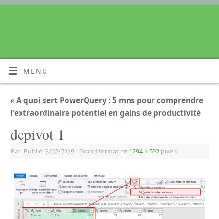
MENU
«
A quoi sert PowerQuery : 5 mns pour comprendre
l'extraordinaire potentiel en gains de productivité
depivot 1
Par
|
Publié
13/02/2019
|
Grand format en
1294 × 592
pixels