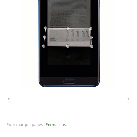
«
»
Pour marque-pages :
Permaliens
.