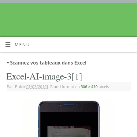
MENU
«
Scannez vos tableaux dans Excel
Excel-AI-image-3[1]
Par
|
Publié
01/03/2019
|
Grand format en
306 × 410
pixels