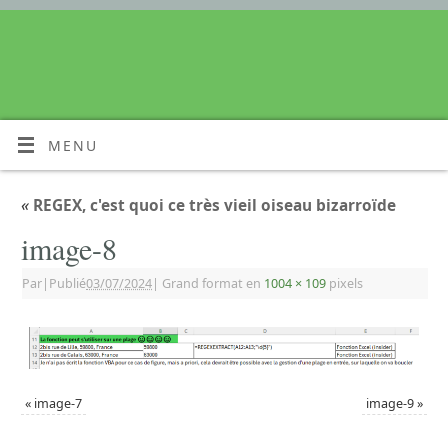
MENU
«
REGEX, c'est quoi ce très vieil oiseau bizarroïde
image-8
Par
|
Publié
03/07/2024
|
Grand format en
1004 × 109
pixels
«
image-7
image-9
»