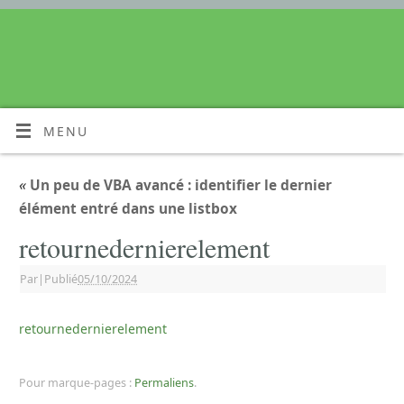
MENU
«
Un peu de VBA avancé : identifier le dernier
élément entré dans une listbox
retournedernierelement
Par
|
Publié
05/10/2024
retournedernierelement
Pour marque-pages :
Permaliens
.