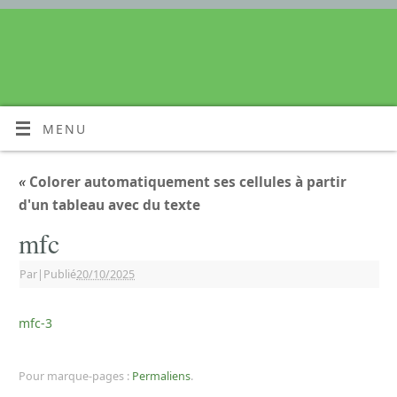
MENU
«
Colorer automatiquement ses cellules à partir
d'un tableau avec du texte
mfc
Par
|
Publié
20/10/2025
mfc-3
Pour marque-pages :
Permaliens
.