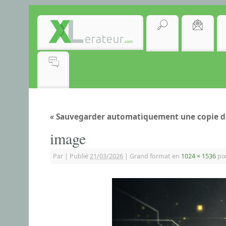
«
Sauvegarder automatiquement une copie de 
image
Par
|
Publié
21/03/2026
|
Grand format en
1024 × 1536
pix