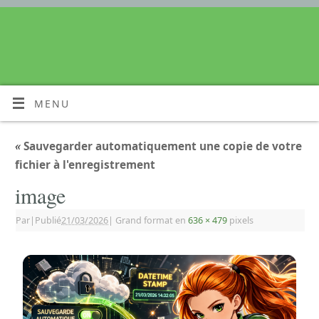
MENU
«
Sauvegarder automatiquement une copie de votre
fichier à l'enregistrement
image
Par
|
Publié
21/03/2026
|
Grand format en
636 × 479
pixels