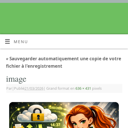
MENU
«
Sauvegarder automatiquement une copie de votre
fichier à l'enregistrement
image
Par
|
Publié
21/03/2026
|
Grand format en
636 × 431
pixels