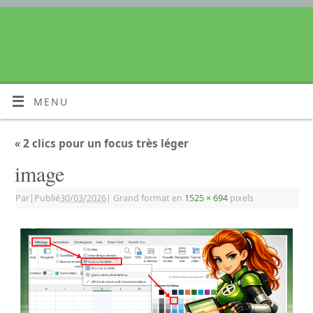
MENU
«
2 clics pour un focus très léger
image
Par
|
Publié
30/03/2026
|
Grand format en
1525 × 694
pixels