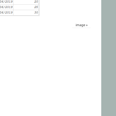
image
»