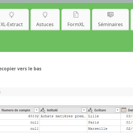
XL-Extract
Astuces
FormXL
Séminaires
ecopier vers le bas
s