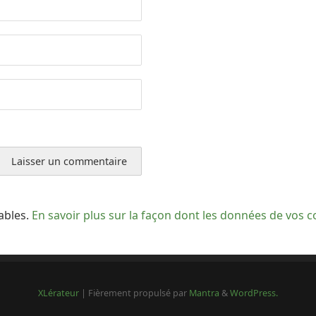
rables.
En savoir plus sur la façon dont les données de vos 
XLérateur
| Fièrement propulsé par
Mantra
&
WordPress.