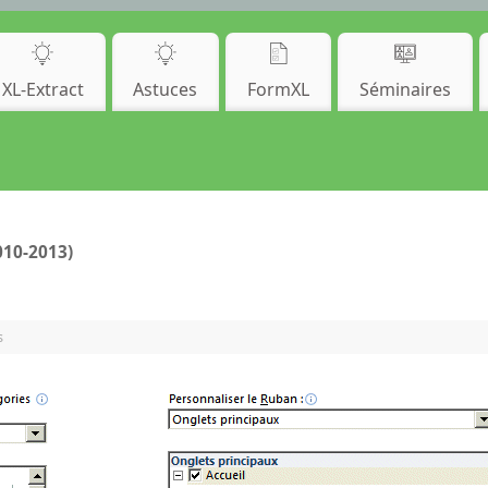
XL-Extract
Astuces
FormXL
Séminaires
010-2013)
s