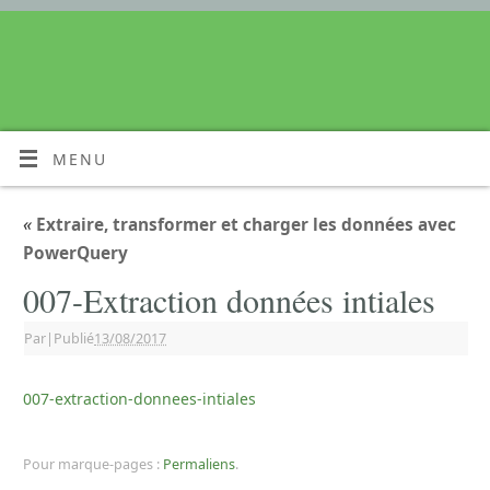
MENU
«
Extraire, transformer et charger les données avec
PowerQuery
007-Extraction données intiales
Par
|
Publié
13/08/2017
007-extraction-donnees-intiales
Pour marque-pages :
Permaliens
.