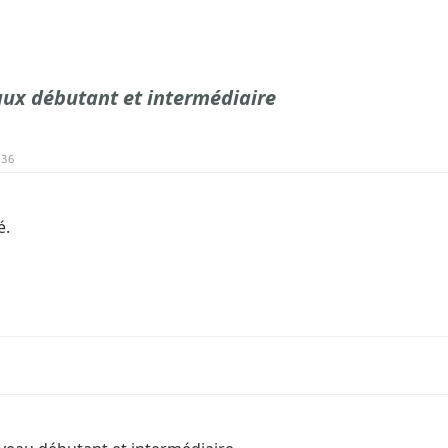
aux débutant et intermédiaire
:36
é.