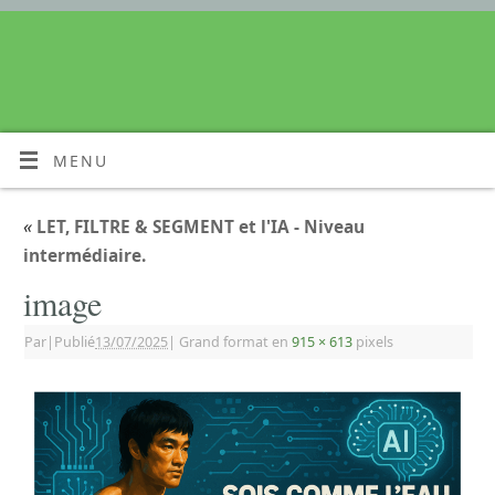
MENU
«
LET, FILTRE & SEGMENT et l'IA - Niveau
intermédiaire.
image
Par
|
Publié
13/07/2025
|
Grand format en
915 × 613
pixels