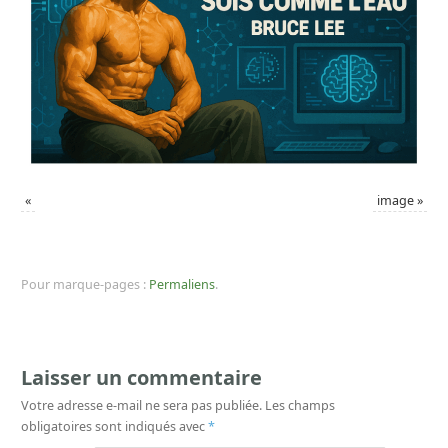
«
image
»
Pour marque-pages :
Permaliens
.
Laisser un commentaire
Votre adresse e-mail ne sera pas publiée.
Les champs
obligatoires sont indiqués avec
*